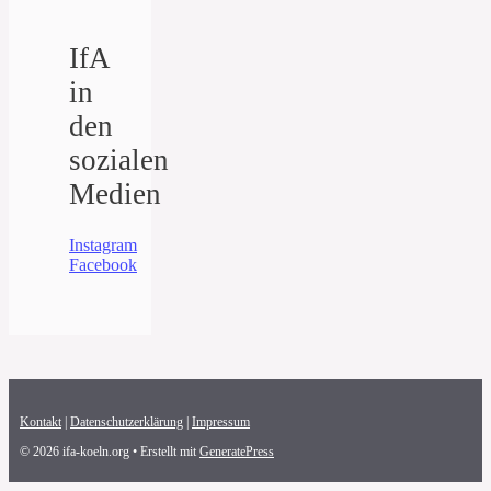
IfA
in
den
sozialen
Medien
Instagram
Facebook
Kontakt
|
Datenschutzerklärung
|
Impressum
© 2026 ifa-koeln.org
• Erstellt mit
GeneratePress