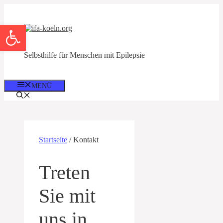
Zum
Inhalt
Open toolbar
springen
Selbsthilfe für Menschen mit Epilepsie
MENÜ
Startseite
/ Kontakt
Treten
Sie mit
uns in