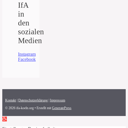
IfA
in
den
sozialen
Medien
Instagram
Facebook
Kontakt
|
Datenschutzerklärung
|
Impressum
© 2026 ifa-koeln.org
• Erstellt mit
GeneratePress
Open toolbar