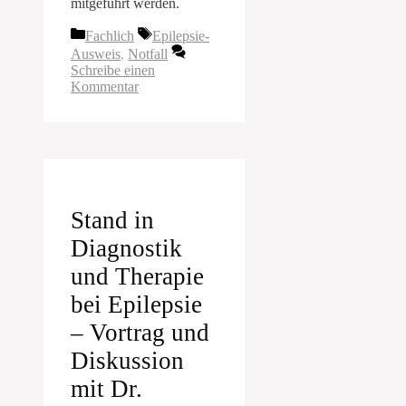
mitgeführt werden.
Kategorien
Schlagwörter
Fachlich
Epilepsie-
Ausweis
,
Notfall
Schreibe einen
Kommentar
Stand in
Diagnostik
und Therapie
bei Epilepsie
– Vortrag und
Diskussion
mit Dr.