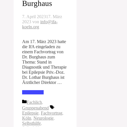
Burghaus
7. April 2023
17. März
2023
von
info@ifa-
koeln.org
Am 17. März 2023 hatte
die IfA eingeladen zu
einem Fachvortrag von
Dr. Burghaus zum
Thema: Stand in
Diagnostik und Therapie
bei Epilepsie Priv.-Doz.
Dr. Lothar Burghaus ist
Ärztlicher Direktor …
READ MORE
Kategorien
Fachlich
,
Schlagwörter
Gruppenabend
Epilepsie
,
Fachvortrag
,
Köln
,
Neurologie
,
Selbsthilfe
,